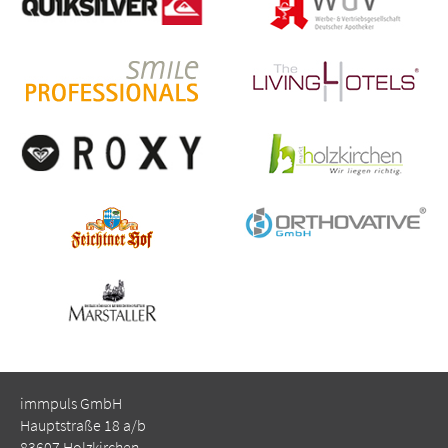
immpuls GmbH
Hauptstraße 18 a/b
83607 Holzkirchen